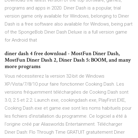
Download the latest version of the top software, games,
programs and apps in 2020. Diner Dash is a popular, trial
version game only available for Windows, belonging to Diner
Dash is a free software also available for Windows, being part
of the SpongeBob Diner Dash Deluxe is a full version game
for Android that
diner dash 4 free download - MostFun Diner Dash,
MostFun Diner Dash 2, Diner Dash 5: BOOM, and many
more programs
Vous nécessiterez la version 32-bit de Windows
XP/Vista/7/8/10 pour faire fonctionner Cooking Dash. Les
versions fréquemment téléchargées de Cooking Dash sont
3.0, 2.5 et 2.2. Launch.exe, cookingdash.exe, PlayFirst.EXE,
Cooking Dash.exe et game.exe sont les noms habituels pour
les fichiers d'installation du programme. Ce logiciel a été à
l'origine créé par Aliasworlds Entertainment. Télécharger
Diner Dash: Flo Through Time GRATUIT gratuitement Diner