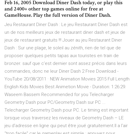
Feb 16, 2005 Download Diner Dash today, or play this
and 2400+ other top games online for free at
GameHouse. Play the full version of Diner Dash.
Jeu Restaurant Diner Dash : Le jeu Restaurant Diner Dash est
un de nos meilleurs jeux de restaurant diner dash et jeux de
jeux de restaurant gratuits !!! Jouer au jeu Restaurant Diner
Dash : Sur une plage, le soleil au zénith, rien de tel que de
proposer quelques petits tapas aux touristes en train de
bronzer. sauf que c'est dernier sont assez précis dans leurs
commandes, donc ne leur Diner Dash 2 Free Download -
YouTube 20/08/2011 · NEW Animation Movies 2015 Full Length
English Kids Movies Best Animetion Movie - Duration: 1:26:29.
Waseem Bassem Recommended for you Telecharger
Geometry Dash pour PC/Geometry Dash sur PC ...
Telecharger Geometry Dash pour PC. Le timing est important
lorsque vous traversez les niveaux de Geometry Dash – LE
jeu d’adresse en ligne qui peut être joué gratuitement.Il a l’air
“trop facile” car le gameplay est simple : appuyez pour