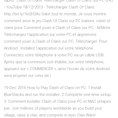
tapez “Clash Of Clans Télécharger Clash Of Clans Sur PC (FR)
- YouTube 18/12/2013 · Télécharger Clash Of Clans:
http://bit.ly/1bQH24u Salut tout le monde, Je vous montre
comment avoir le jeu Clash Of Clans sur PC balises: clash of
clans pour Comment jouer à Clash of Clans sur PC - AirMore
Téléchargez l’application sur votre PC et apprenons
comment jouer à Clash of Clans sur PC. Télécharger. Pour
Android : Installez l’application sur votre téléphone.
Connectez votre téléphone à votre PC via un câble USB.
Après que la connexion soit établie, sur votre téléphone,
appuyez sur « COMMENCER », ainsi l’écran de votre Android
sera projeter sur celui de l
19 Dec 2016 How to Play Clash of Clans on PC. 1 Install
BlueStacks and run the installer; 2 Complete one-time setup;
3 Comment installer Clash of Clans pour PC et MAC (étapes
par Join millions of players worldwide as you build your
village, raise a clan, and compete in epic Clan Wars!